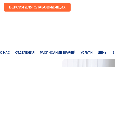
ВЕРСИЯ ДЛЯ СЛАБОВИДЯЩИХ
О НАС
ОТДЕЛЕНИЯ
РАСПИСАНИЕ ВРАЧЕЙ
УСЛУГИ
ЦЕНЫ
З
СОВРЕМЕННОЕ
ОБОРУДОВАНИЕ
ВЫСОКОКВАЛИФИЦИРОВАННЫЕ
СПЕЦИАЛИСТЫ
ИНДИВИДУАЛЬНЫЙ ПОДХОД К
КАЖДОМУ ПАЦИЕНТУ